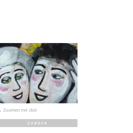
 Zoomen mit click
ZURÜCK