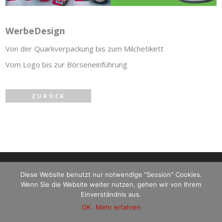
WerbeDesign
Von der Quarkverpackung bis zum Milchetikett
Vom Logo bis zur Börseneinführung
ZURÜCK
E-Mail:
kunst@k-e-schulte.de
·
Impressum
·
Diese Website benutzt nur notwendige "Session" Cookies.
Datenschutz
Wenn Sie die Website weiter nutzen, gehen wir von Ihrem
Einverständnis aus.
© Copyright 2010 – 2026: K. E. Schulte
OK
Mehr erfahren