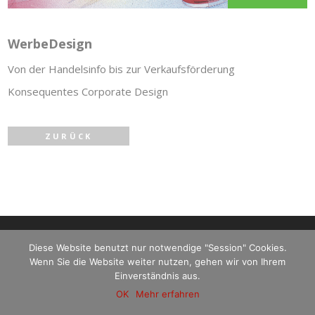
WerbeDesign
Von der Handelsinfo bis zur Verkaufsförderung
Konsequentes Corporate Design
ZURÜCK
E-Mail:
kunst@k-e-schulte.de
·
Impressum
·
Diese Website benutzt nur notwendige "Session" Cookies.
Datenschutz
Wenn Sie die Website weiter nutzen, gehen wir von Ihrem
Einverständnis aus.
© Copyright 2010 – 2026: K. E. Schulte
OK
Mehr erfahren